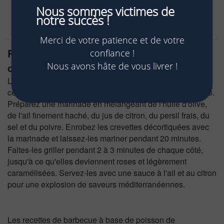
Nous sommes victimes de
notre succès !
Merci de votre patience et de votre
RECETTE 3: Recette des
confiance !
Nous avons hâte de vous livrer !
crevettes Marinées à l'Ail et au Citron
Les
sont un délice à griller sur le barbecue, et
crevettes
cette recette simple met en valeur leurs saveurs naturelles.
Préparez une marinade en mélangeant de l'huile d'olive,
de l'ail finement haché, du jus de citron, du persil frais, du
sel et du poivre. Enrobez les crevettes décortiquées avec
la marinade et laissez-les mariner pendant 20 minutes.
Faites-les griller pendant 2 à 3 minutes de chaque côté,
jusqu'à ce qu'elles deviennent roses et légèrement
caramélisées. Servez-les avec une sauce à l'ail et au citron
pour une explosion de saveurs méditerranéennes.
Les recettes de barbecue à base de poisson de