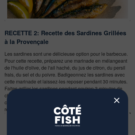
RECETTE 2: Recette des Sardines Grillées
à la Provençale
Les sardines sont une délicieuse option pour le barbecue.
Pour cette recette, préparez une marinade en mélangeant
de l'huile d'olive, de l'ail haché, du jus de citron, du persil
frais, du sel et du poivre. Badigeonnez les sardines avec
cette marinade et laissez-les reposer pendant 30 minutes.
Faites griller les sardines pendant environ 3 minutes de
chaque côté, jusqu'à ce qu'elles soient bien dorées et
⨯
croustillantes. Servez-les avec une salade fraîche pour un
repas léger et savoureux.