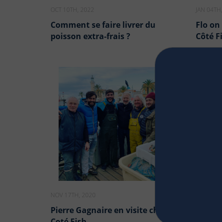
OCT 10TH, 2022
JAN 04TH
Comment se faire livrer du
Flo on
poisson extra-frais ?
Côté F
NOV 17TH, 2020
NOV 17TH
Pierre Gagnaire en visite chez
Parten
Coté Fish
Franc