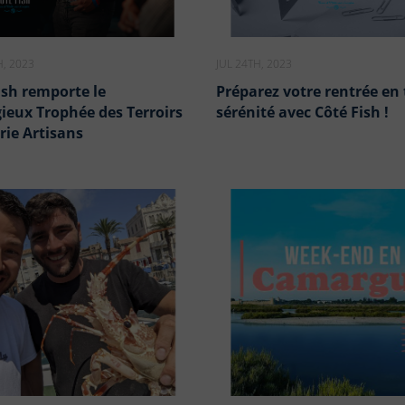
, 2023
JUL 24TH, 2023
ish remporte le
Préparez votre rentrée en
gieux Trophée des Terroirs
sérénité avec Côté Fish !
rie Artisans