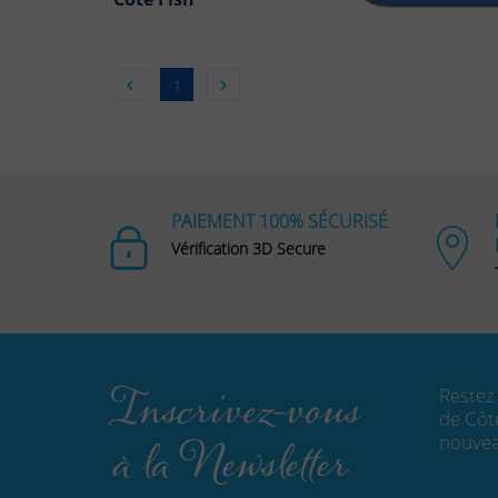


1
PAIEMENT 100% SÉCURISÉ
Vérification 3D Secure
Inscrivez-vous 

Restez
de Côt
à la Newsletter
nouvea