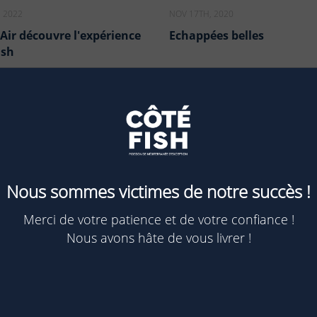
, 2022
NOV 17TH, 2020
 Air découvre l'expérience
Echappées belles
ish
Nous sommes victimes de notre succès !
Merci de votre patience et de votre confiance !
Nous avons hâte de vous livrer !
, 2020
NOV 17TH, 2020
aire du championnat de
Reportage sur Coté Fish au
e de BBQ
13h sur TF1