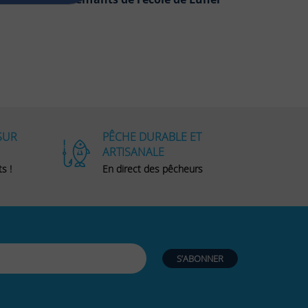
SUR
PÊCHE DURABLE ET
ARTISANALE
s !
En direct des pêcheurs
S’ABONNER