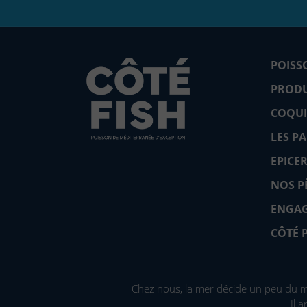
POISS
PRODU
COQUI
LES P
EPICER
NOS P
ENGA
CÔTÉ 
Chez nous, la mer décide un peu du me
Il 