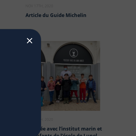
NOV 17TH, 2020
Article du Guide Michelin
⨯
NOV 17TH, 2020
 JT de
Matinée avec l’institut marin et
les enfants de l’école de Lunel