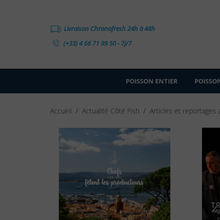
Livraison Chronofresh 24h à 48h
(+33) 4 66 71 99 50 - 7j/7
POISSON ENTIER
POISSON
Accueil
Actualité Côté Fish
Articles et reportages 