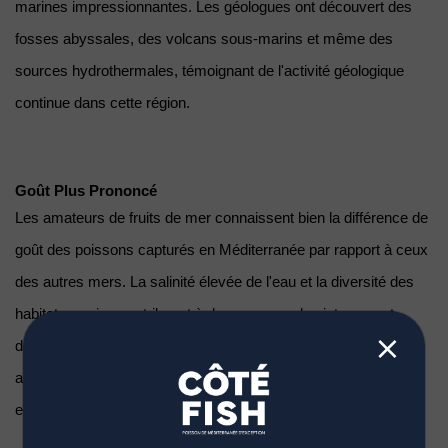
marines impressionnantes. Les géologues ont découvert des 
fosses abyssales, des volcans sous-marins et même des 
sources hydrothermales, témoignant de l'activité géologique 
continue dans cette région.
Goût Plus Prononcé
Les amateurs de fruits de mer connaissent bien la différence de 
goût des poissons capturés en Méditerranée par rapport à ceux 
des autres mers. La salinité élevée de l'eau et la diversité des 
habitats marins contribuent à des saveurs plus intenses et 
⨯
délicates. Les poissons de la Méditerranée, imprégnés des 
arômes des algues et des herbes marines qui peuplent ses 
eaux, offrent une expérience gustative incomparable.