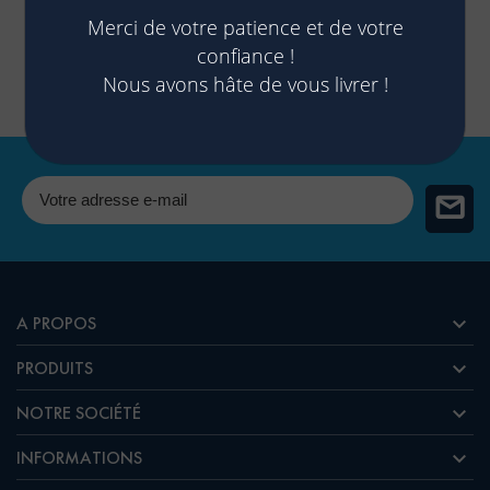
Nos clients sont satisfaits !
Merci de votre patience et de votre
confiance !
PÊCHE DURABLE ET ARTISANALE
Nous avons hâte de vous livrer !
En direct des pêcheurs

A PROPOS

PRODUITS

NOTRE SOCIÉTÉ

INFORMATIONS