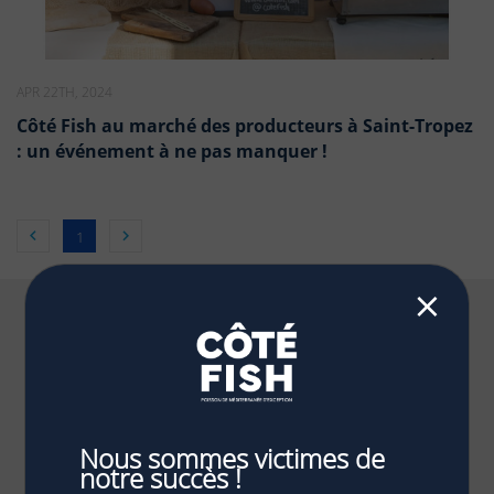
APR 22TH, 2024
Côté Fish au marché des producteurs à Saint-Tropez
: un événement à ne pas manquer !


1
⨯
PAIEMENT 100% SÉCURISÉ
Vérification 3D Secure
NOTRE LABORATOIRE SUR LE GRAU DU ROI
Trouver notre adresse
Nous sommes victimes de
notre succès !
SERVICE CLIENTÈLE SUR MESURE